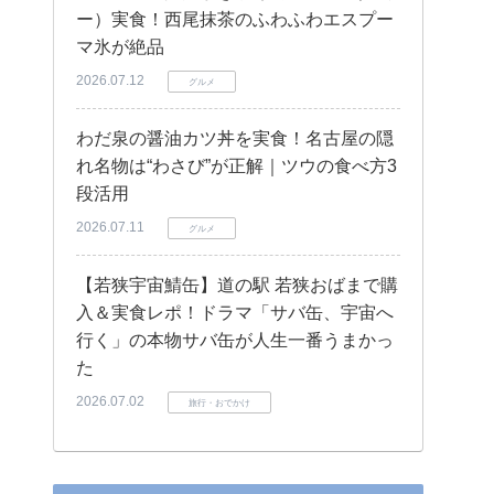
ー）実食！西尾抹茶のふわふわエスプー
マ氷が絶品
2026.07.12
グルメ
わだ泉の醤油カツ丼を実食！名古屋の隠
れ名物は“わさび”が正解｜ツウの食べ方3
段活用
2026.07.11
グルメ
【若狭宇宙鯖缶】道の駅 若狭おばまで購
入＆実食レポ！ドラマ「サバ缶、宇宙へ
行く」の本物サバ缶が人生一番うまかっ
た
2026.07.02
旅行・おでかけ