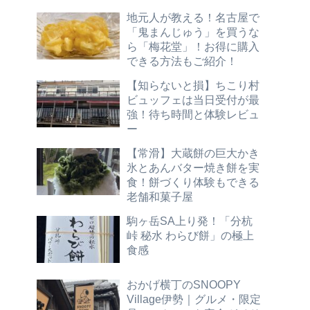
地元人が教える！名古屋で
「鬼まんじゅう」を買うな
ら「梅花堂」！お得に購入
できる方法もご紹介！
【知らないと損】ちこり村
ビュッフェは当日受付が最
強！待ち時間と体験レビュ
ー
【常滑】大蔵餅の巨大かき
氷とあんバター焼き餅を実
食！餅づくり体験もできる
老舗和菓子屋
駒ヶ岳SA上り発！「分杭
峠 秘水 わらび餅」の極上
食感
おかげ横丁のSNOOPY
Village伊勢｜グルメ・限定