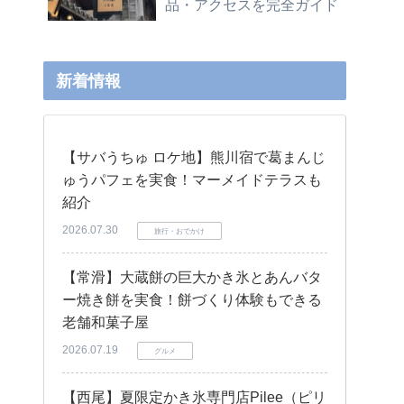
品・アクセスを完全ガイド
新着情報
【サバうちゅ ロケ地】熊川宿で葛まんじ
ゅうパフェを実食！マーメイドテラスも
紹介
2026.07.30
旅行・おでかけ
【常滑】大蔵餅の巨大かき氷とあんバタ
ー焼き餅を実食！餅づくり体験もできる
老舗和菓子屋
2026.07.19
グルメ
【西尾】夏限定かき氷専門店Pilee（ピリ