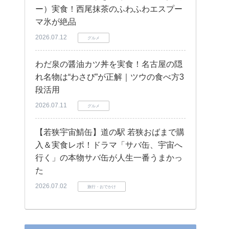
ー）実食！西尾抹茶のふわふわエスプー
マ氷が絶品
2026.07.12
グルメ
わだ泉の醤油カツ丼を実食！名古屋の隠
れ名物は“わさび”が正解｜ツウの食べ方3
段活用
2026.07.11
グルメ
【若狭宇宙鯖缶】道の駅 若狭おばまで購
入＆実食レポ！ドラマ「サバ缶、宇宙へ
行く」の本物サバ缶が人生一番うまかっ
た
2026.07.02
旅行・おでかけ