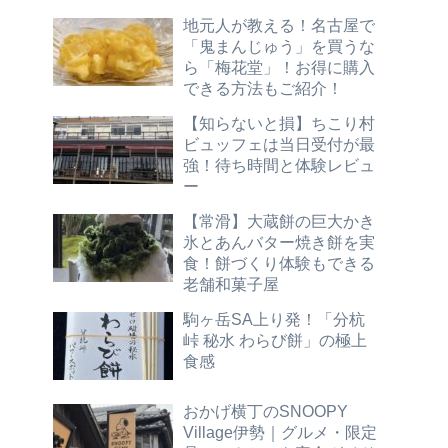
地元人が教える！名古屋で
「鬼まんじゅう」を買うな
ら「梅花堂」！お得に購入
できる方法もご紹介！
【知らないと損】ちこり村
ビュッフェは当日受付が最
強！待ち時間と体験レビュ
ー
【常滑】大蔵餅の巨大かき
氷とあんバター焼き餅を実
食！餅づくり体験もできる
老舗和菓子屋
駒ヶ岳SA上り発！「分杭
峠 秘水 わらび餅」の極上
食感
おかげ横丁のSNOOPY
Village伊勢｜グルメ・限定