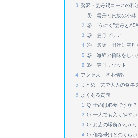
贅沢・雲丹鍋コースの料
① 雲丹と真鯛の小鉢
② ”うにく”雲丹とA
③ 雲丹プリン
④ 名物・出汁に雲丹
⑤ 海鮮の旨味をしっ
⑥ 雲丹リゾット
アクセス・基本情報
まとめ：栄で大人の食事
よくある質問
Q. 予約は必要ですか？
Q. 一人でも入りやす
Q. お店の場所がわか
Q. 価格帯はどのくら