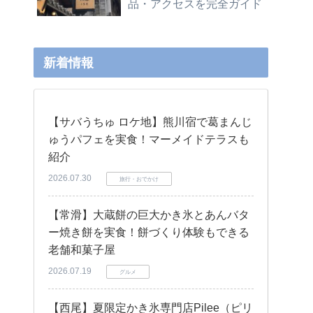
品・アクセスを完全ガイド
新着情報
【サバうちゅ ロケ地】熊川宿で葛まんじ
ゅうパフェを実食！マーメイドテラスも
紹介
2026.07.30
旅行・おでかけ
【常滑】大蔵餅の巨大かき氷とあんバタ
ー焼き餅を実食！餅づくり体験もできる
老舗和菓子屋
2026.07.19
グルメ
【西尾】夏限定かき氷専門店Pilee（ピリ