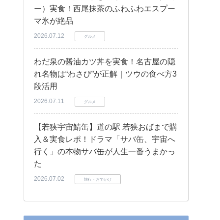
ー）実食！西尾抹茶のふわふわエスプー
マ氷が絶品
2026.07.12
グルメ
わだ泉の醤油カツ丼を実食！名古屋の隠
れ名物は“わさび”が正解｜ツウの食べ方3
段活用
2026.07.11
グルメ
【若狭宇宙鯖缶】道の駅 若狭おばまで購
入＆実食レポ！ドラマ「サバ缶、宇宙へ
行く」の本物サバ缶が人生一番うまかっ
た
2026.07.02
旅行・おでかけ