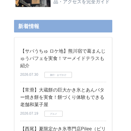
品・アクセスを完全ガイド
新着情報
【サバうちゅ ロケ地】熊川宿で葛まんじ
ゅうパフェを実食！マーメイドテラスも
紹介
2026.07.30
旅行・おでかけ
【常滑】大蔵餅の巨大かき氷とあんバタ
ー焼き餅を実食！餅づくり体験もできる
老舗和菓子屋
2026.07.19
グルメ
【西尾】夏限定かき氷専門店Pilee（ピリ