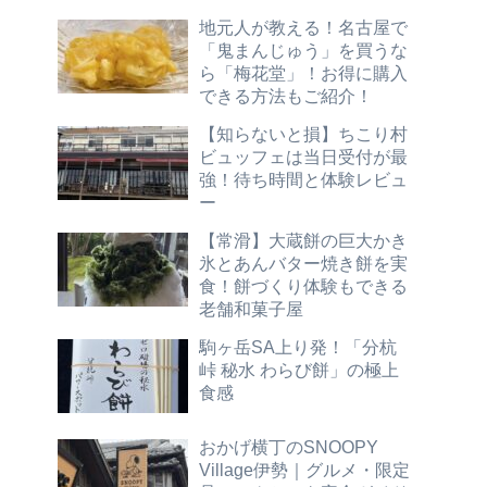
地元人が教える！名古屋で
「鬼まんじゅう」を買うな
ら「梅花堂」！お得に購入
できる方法もご紹介！
【知らないと損】ちこり村
ビュッフェは当日受付が最
強！待ち時間と体験レビュ
ー
【常滑】大蔵餅の巨大かき
氷とあんバター焼き餅を実
食！餅づくり体験もできる
老舗和菓子屋
駒ヶ岳SA上り発！「分杭
峠 秘水 わらび餅」の極上
食感
おかげ横丁のSNOOPY
Village伊勢｜グルメ・限定